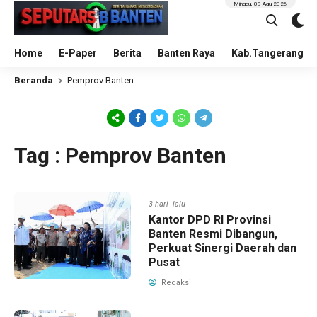
Minggu, 09 Agu 2026
Home
E-Paper
Berita
Banten Raya
Kab.Tangerang
Beranda
Pemprov Banten
Tag : Pemprov Banten
3 hari lalu
Kantor DPD RI Provinsi
Banten Resmi Dibangun,
Perkuat Sinergi Daerah dan
Pusat
Redaksi