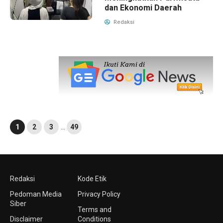
dan Ekonomi Daerah
Redaksi
1
2
3
…
49
Redaksi
Kode Etik
Pedoman Media
Privacy Policy
Siber
Terms and
Disclaimer
Conditions