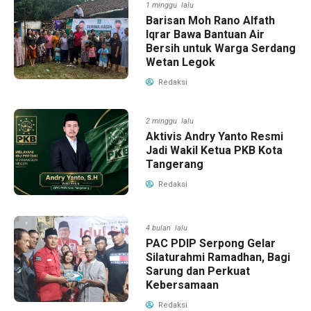
1 minggu lalu
Barisan Moh Rano Alfath
Iqrar Bawa Bantuan Air
Bersih untuk Warga Serdang
Wetan Legok
Redaksi
2 minggu lalu
Aktivis Andry Yanto Resmi
Jadi Wakil Ketua PKB Kota
Tangerang
Redaksi
4 bulan lalu
PAC PDIP Serpong Gelar
Silaturahmi Ramadhan, Bagi
Sarung dan Perkuat
Kebersamaan
Redaksi