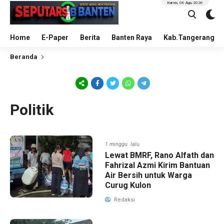
Kamis, 06 Agu 2026
Home
E-Paper
Berita
Banten Raya
Kab.Tangerang
Beranda
Politik
1 minggu lalu
Lewat BMRF, Rano Alfath dan
Fahrizal Azmi Kirim Bantuan
Air Bersih untuk Warga
Curug Kulon
Redaksi