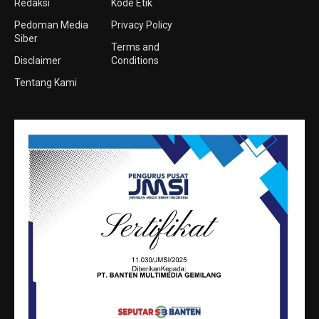
Redaksi
Kode Etik
Pedoman Media
Privacy Policy
Siber
Terms and
Disclaimer
Conditions
Tentang Kami