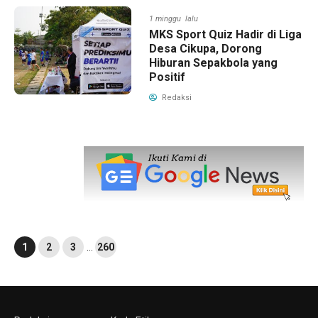
1 minggu lalu
MKS Sport Quiz Hadir di Liga
Desa Cikupa, Dorong
Hiburan Sepakbola yang
Positif
Redaksi
1
2
3
…
260