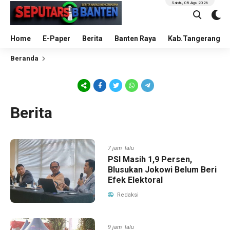
Sabtu, 08 Agu 2026
Home
E-Paper
Berita
Banten Raya
Kab.Tangerang
Beranda
Berita
7 jam lalu
PSI Masih 1,9 Persen,
Blusukan Jokowi Belum Beri
Efek Elektoral
Redaksi
9 jam lalu