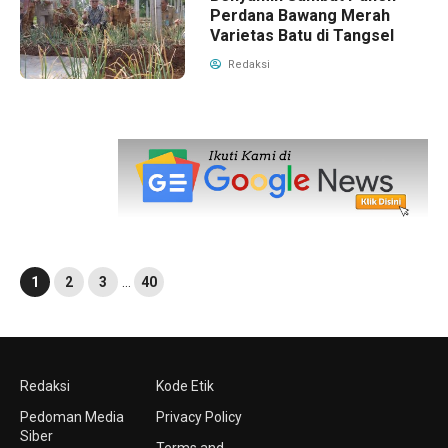
Perdana Bawang Merah
Varietas Batu di Tangsel
Redaksi
1
2
3
…
40
Redaksi
Kode Etik
Pedoman Media
Privacy Policy
Siber
Terms and