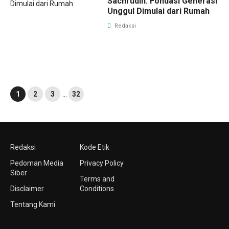
Sachrudin: Fondasi Generasi
Unggul Dimulai dari Rumah
Redaksi
1
2
3
…
32
Redaksi
Kode Etik
Pedoman Media
Privacy Policy
Siber
Terms and
Disclaimer
Conditions
Tentang Kami