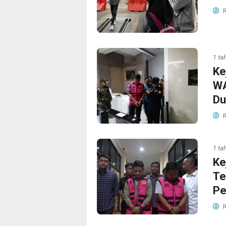
R
1 ta
Ke
WA
Du
R
1 ta
Ke
Te
Pe
R