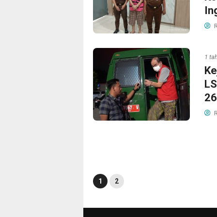
In
R
1 ta
Ke
LS
26
R
1
2