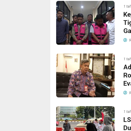
1 ta
Ke
Ti
Ga
R
1 ta
Ad
Ro
Ev
R
1 ta
LS
Du