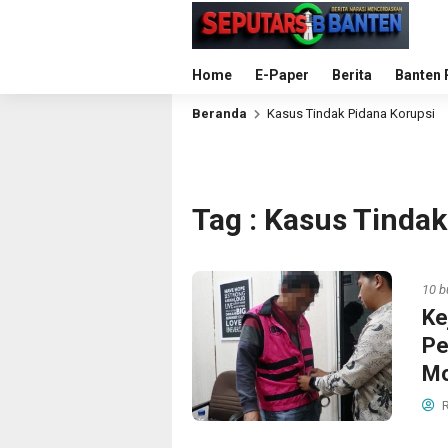
Home
E-Paper
Berita
Banten 
Beranda
Kasus Tindak Pidana Korupsi
Tag : Kasus Tindak
10 b
Ke
Pe
Mo
R