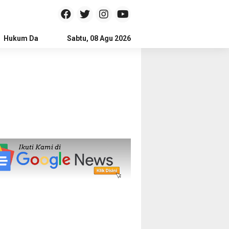
Hukum Dan Kriminal
Sabtu, 08 Agu 2026
Politik
Pendidikan
Gaya hidup
Na