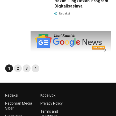
Hakim Tingkatkan Program
Digitalisasinya
Redaksi
1
2
3
4
Redaksi
Kode Etik
Pedoman Media
Privacy Policy
Siber
Terms and