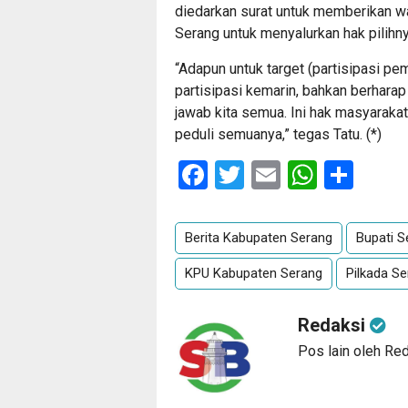
diedarkan surat untuk memberikan 
Serang untuk menyalurkan hak pilihny
“Adapun untuk target (partisipasi pem
partisipasi kemarin, bahkan berhara
jawab kita semua. Ini hak masyaraka
peduli semuanya,” tegas Tatu. (*)
Facebook
Twitter
Email
Whats
Sha
Berita Kabupaten Serang
Bupati S
KPU Kabupaten Serang
Pilkada S
Redaksi
Pos lain oleh Re