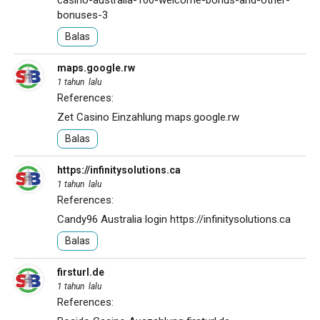
casino-australia-100-welcome-bonus-and-other-
bonuses-3
Balas
maps.google.rw
1 tahun lalu
References:
Zet Casino Einzahlung
maps.google.rw
Balas
https://infinitysolutions.ca
1 tahun lalu
References:
Candy96 Australia login
https://infinitysolutions.ca
Balas
firsturl.de
1 tahun lalu
References: