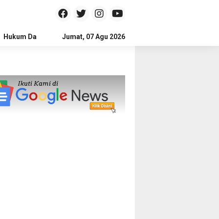
Hukum Dan Kriminal
Jumat, 07 Agu 2026
Politik
Pendidikan
Gaya hidup
Na