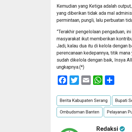
Kemudian yang Ketiga adalah output
yang diberikan tidak ada mal adminis
permintaan, pungli, lalu perbuatan t
”Terakhir pengelolaan pengaduan, ini
masyarakat ikut memberikan kontribus
Jadi, kalau dua itu di kelola dengan
perencanaan kedepannya, titik mana 
sudah dikelola dengan baik, Insya Al
ungkapnya.(*)
Facebook
Twitter
Email
Whats
Sha
Berita Kabupaten Serang
Bupati S
Ombudsman Banten
Pelayanan Pu
Redaksi