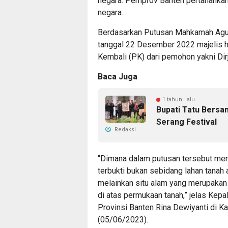
negara. Pemprov Banten pertahankan S
negara.
Berdasarkan Putusan Mahkamah Agu
tanggal 22 Desember 2022 majelis 
Kembali (PK) dari pemohon yakni Di
Baca Juga
1 tahun lalu
Bupati Tatu Bers
Serang Festival
Redaksi
“Dimana dalam putusan tersebut mem
terbukti bukan sebidang lahan tanah 
melainkan situ alam yang merupakan
di atas permukaan tanah,” jelas Ke
Provinsi Banten Rina Dewiyanti di Ka
(05/06/2023).