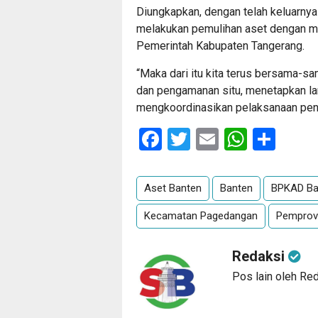
Diungkapkan, dengan telah keluarn
melakukan pemulihan aset dengan me
Pemerintah Kabupaten Tangerang.
“Maka dari itu kita terus bersama-s
dan pengamanan situ, menetapkan la
mengkoordinasikan pelaksanaan pene
Facebook
Twitter
Email
Whats
Sha
Aset Banten
Banten
BPKAD Ba
Kecamatan Pagedangan
Pemprov
Redaksi
Pos lain oleh Re