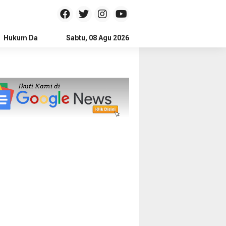
Hukum Dan Kriminal
Sabtu, 08 Agu 2026
Politik
Pendidikan
Gaya hidup
Na