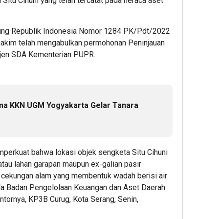
itu Cihuni yang telah tercatat pada neraca aset
ng Republik Indonesia Nomor 1284 PK/Pdt/2022
hakim telah mengabulkan permohonan Peninjauan
rjen SDA Kementerian PUPR.
ama KKN UGM Yogyakarta Gelar Tanara
perkuat bahwa lokasi objek sengketa Situ Cihuni
atau lahan garapan maupun ex-galian pasir
 cekungan alam yang membentuk wadah berisi air
pala Badan Pengelolaan Keuangan dan Aset Daerah
ntornya, KP3B Curug, Kota Serang, Senin,