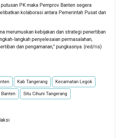
ya putusan PK maka Pemprov Banten segera
libatkan kolaborasi antara Pemerintah Pusat dan
ama merumuskan kebijakan dan strategi penertiban
ngkah-langkah penyelesaian permasalahan,
rtiban dan pengamanan,” pungkasnya. (red/ris)
App
re
nten
Kab Tangerang
Kecamatan Legok
 Banten
Situ Cihuni Tangerang
daksi