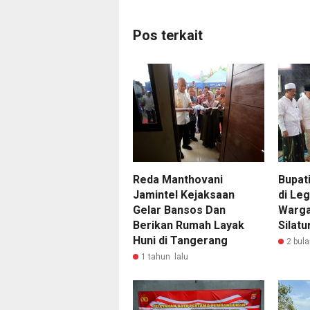
Pos terkait
Reda Manthovani
Bupat
Jamintel Kejaksaan
di Leg
Gelar Bansos Dan
Warga
Berikan Rumah Layak
Silat
Huni di Tangerang
2 bula
1 tahun lalu