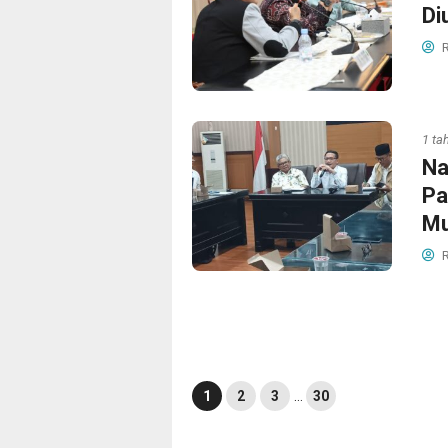
Di
R
1 ta
Na
Pa
M
R
1
2
3
…
30