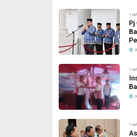
1 ta
Pj
Ba
Pe
R
1 ta
In
Ba
R
1 ta
As