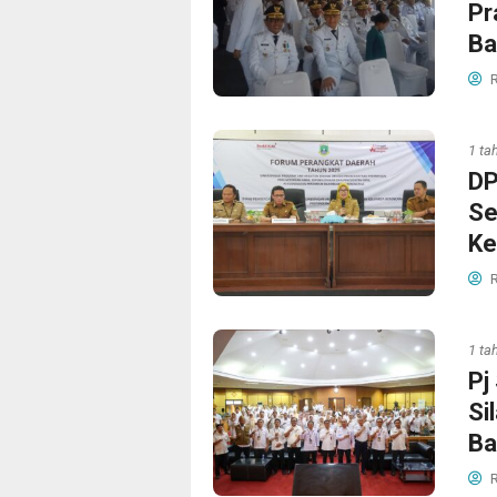
Pr
Ba
R
1 ta
DP
Se
Ke
R
1 ta
Pj
Si
Ba
R