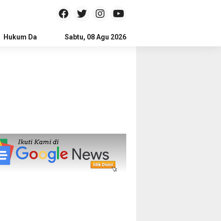
Hukum Dan Kriminal
Sabtu, 08 Agu 2026
Politik
Pendidikan
Gaya hidup
Na