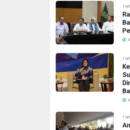
1 ta
Ra
Ba
Pe
R
1 ta
Ke
Su
Di
Ba
R
1 ta
An