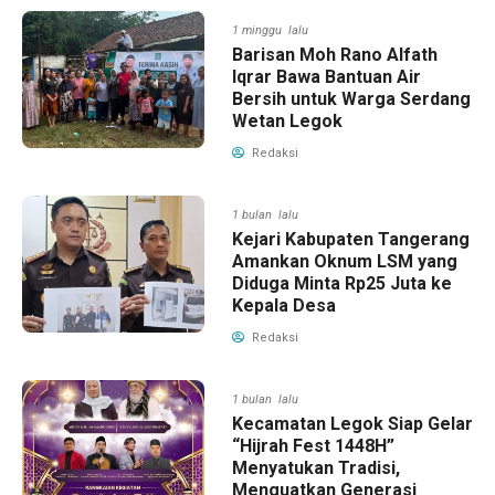
1 minggu lalu
Barisan Moh Rano Alfath
Iqrar Bawa Bantuan Air
Bersih untuk Warga Serdang
Wetan Legok
Redaksi
1 bulan lalu
Kejari Kabupaten Tangerang
Amankan Oknum LSM yang
Diduga Minta Rp25 Juta ke
Kepala Desa
Redaksi
1 bulan lalu
Kecamatan Legok Siap Gelar
“Hijrah Fest 1448H”
Menyatukan Tradisi,
Menguatkan Generasi