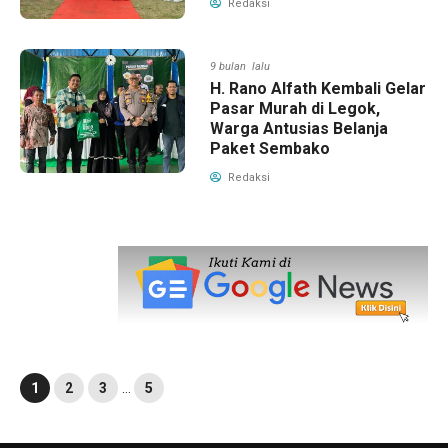
Redaksi
9 bulan lalu
H. Rano Alfath Kembali Gelar
Pasar Murah di Legok,
Warga Antusias Belanja
Paket Sembako
Redaksi
1
2
3
…
5