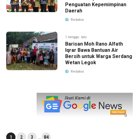
Penguatan Kepemimpinan
Daerah
Redaksi
1 minggu lalu
Barisan Moh Rano Alfath
Iqrar Bawa Bantuan Air
Bersih untuk Warga Serdang
Wetan Legok
Redaksi
1
2
3
…
84