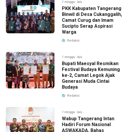
1 minggu lalu
PKK Kabupaten Tangerang
Binwil di Desa Cukanggalih,
Camat Curug dan Imam
Sucipto Serap Aspirasi
Warga
Redaksi
1 minggu lalu
Bupati Maesyal Resmikan
Festival Budaya Kemuning
ke-2, Camat Legok Ajak
Generasi Muda Cintai
Budaya
Redaksi
1 minggu lalu
Wabup Tangerang Intan
Hadiri Forum Nasional
ASWAKADA, Bahas