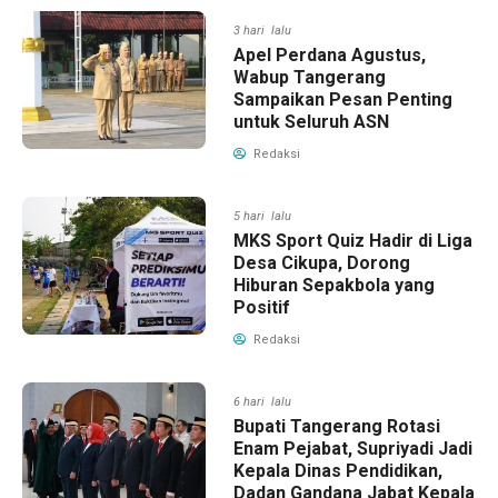
3 hari lalu
Apel Perdana Agustus,
Wabup Tangerang
Sampaikan Pesan Penting
untuk Seluruh ASN
Redaksi
5 hari lalu
MKS Sport Quiz Hadir di Liga
Desa Cikupa, Dorong
Hiburan Sepakbola yang
Positif
Redaksi
6 hari lalu
Bupati Tangerang Rotasi
Enam Pejabat, Supriyadi Jadi
Kepala Dinas Pendidikan,
Dadan Gandana Jabat Kepala