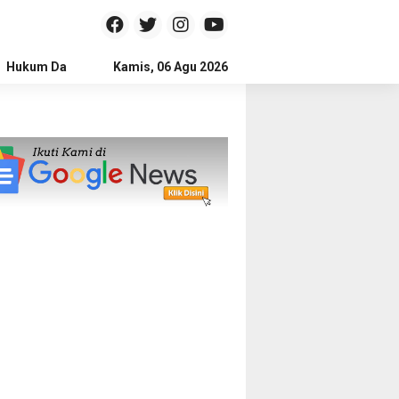
Hukum Dan Kriminal
Kamis, 06 Agu 2026
Politik
Pendidikan
Gaya hidup
Na