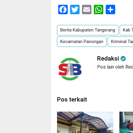
Facebook
Twitter
Email
Whats
Sha
Berita Kabupaten Tangerang
Kab 
Kecamatan Panongan
Kriminal T
Redaksi
Pos lain oleh Re
Pos terkait