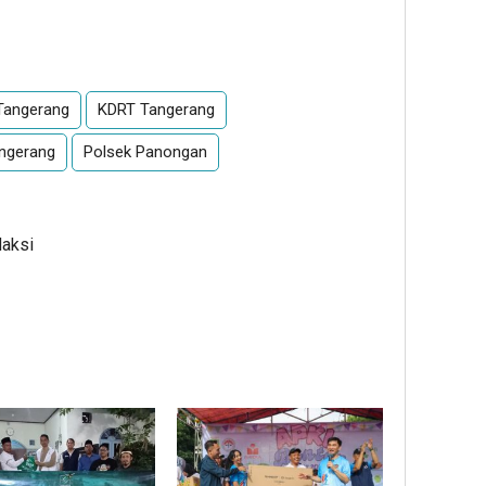
App
re
Tangerang
KDRT Tangerang
angerang
Polsek Panongan
daksi