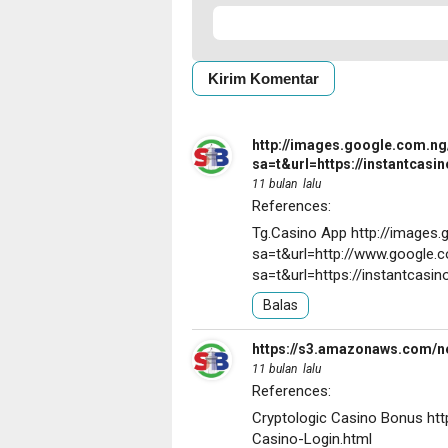
http://images.google.com.ng
sa=t&url=https://instantcasi
11 bulan lalu
References:
Tg.Casino App
http://images.
sa=t&url=http://www.google.c
sa=t&url=https://instantcasin
Balas
https://s3.amazonaws.com/n
11 bulan lalu
References:
Cryptologic Casino Bonus
ht
Casino-Login.html