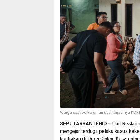
Warga saat berkerumun usai terjadinya KDRT
SEPUTARBANTENID
– Unit Reskri
mengejar terduga pelaku kasus keke
kontrakan di Desa Ciakar, Kecamata