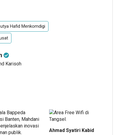
App
re
utya Hafid Menkomdigi
usat
oh
nd Karisoh
Ahmad Syatiri Kabid