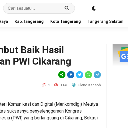
Raya
Kab.Tangerang
Kota Tangerang
Tangerang Selatan
but Baik Hasil
an PWI Cikarang
2
1140
Glend Karisoh
eri Komunikasi dan Digital (Menkomdigi) Meutya
tas suksesnya penyelenggaraan Kongres
esia (PWI) yang berlangsung di Cikarang, Bekasi,