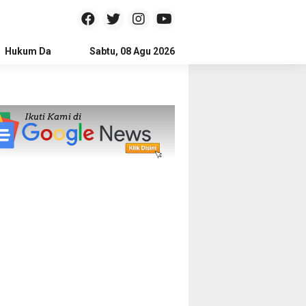
Hukum Dan Kriminal
Sabtu, 08 Agu 2026
Politik
Pendidikan
Gaya hidup
Na