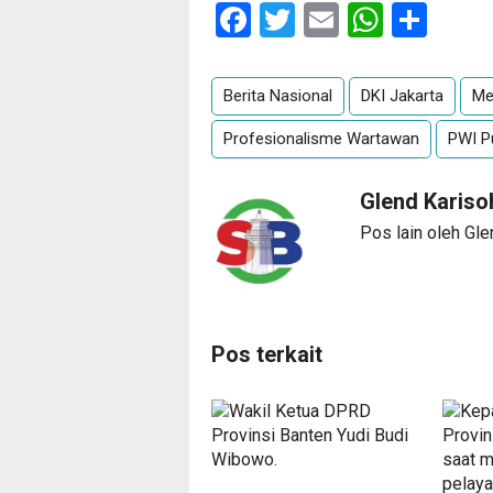
Facebook
Twitter
Email
Whats
Sha
Berita Nasional
DKI Jakarta
Me
Profesionalisme Wartawan
PWI P
Glend Karis
Pos lain oleh Gle
Pos terkait