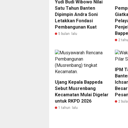
Yudi Budi Wibowo Nilai
Satu Tahun Banten
Pempr
Dipimpin Andra Soni
Giatka
Letakkan Fondasi
Pelaya
Pembangunan Kuat
Penje
Bappe
5 bulan lalu
2 tahu
IPM Ta
Banten
Ujang Kepala Bappeda
Ichsa
Sebut Musrenbang
Besar
Kecamatan Mulai Digelar
Pesan
untuk RKPD 2026
2 bula
1 tahun lalu