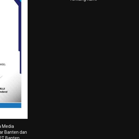
a Media
tar Banten dan
 PT Banten