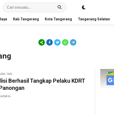
Raya
Kab.Tangerang
Kota Tangerang
Tangerang Selatan
ang
ulan lalu
lisi Berhasil Tangkap Pelaku KDRT
 Panongan
edaksi