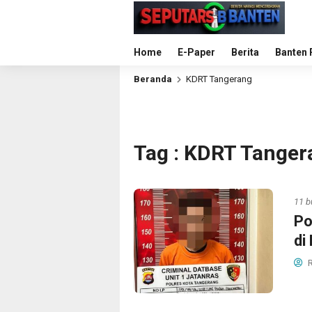
Home
E-Paper
Berita
Banten 
Beranda
KDRT Tangerang
Tag : KDRT Tanger
11 b
Po
di
R