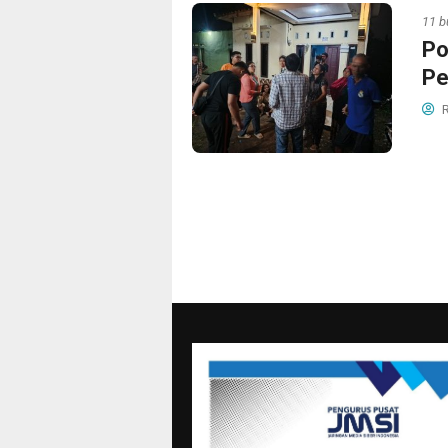
11 b
Po
Pe
R