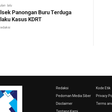
ulan lalu
lsek Panongan Buru Terduga
laku Kasus KDRT
edaksi
Redaksi
Kode Etik
Pedoman Media Siber
Privacy Po
Disclaimer
Terms and
Tentang Kami