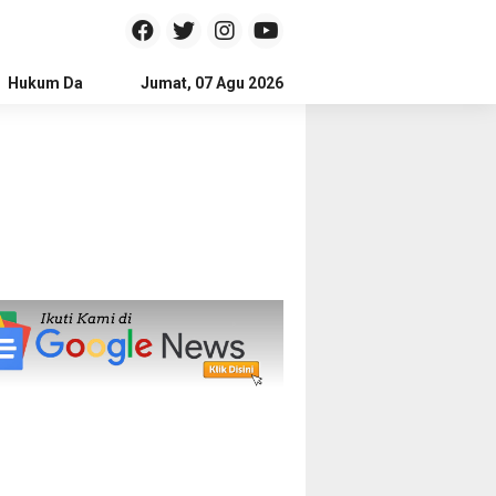
Hukum Dan Kriminal
Jumat, 07 Agu 2026
Politik
Pendidikan
Gaya hidup
Na