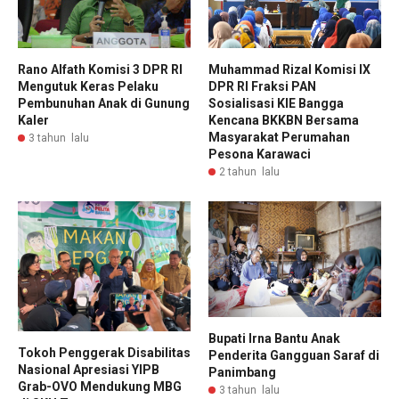
Rano Alfath Komisi 3 DPR RI
Muhammad Rizal Komisi IX
Mengutuk Keras Pelaku
DPR RI Fraksi PAN
Pembunuhan Anak di Gunung
Sosialisasi KIE Bangga
Kaler
Kencana BKKBN Bersama
Masyarakat Perumahan
3 tahun lalu
Pesona Karawaci
2 tahun lalu
Bupati Irna Bantu Anak
Tokoh Penggerak Disabilitas
Penderita Gangguan Saraf di
Nasional Apresiasi YIPB
Panimbang
Grab-OVO Mendukung MBG
3 tahun lalu