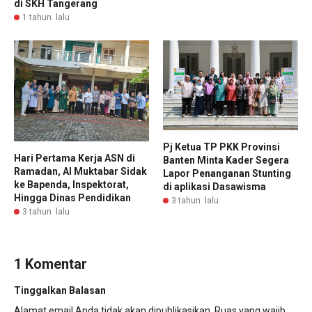
di SKH Tangerang
1 tahun lalu
Pj Ketua TP PKK Provinsi
Hari Pertama Kerja ASN di
Banten Minta Kader Segera
Ramadan, Al Muktabar Sidak
Lapor Penanganan Stunting
ke Bapenda, Inspektorat,
di aplikasi Dasawisma
Hingga Dinas Pendidikan
3 tahun lalu
3 tahun lalu
1 Komentar
Tinggalkan Balasan
Alamat email Anda tidak akan dipublikasikan.
Ruas yang wajib