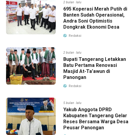
2 bulan lalu
695 Koperasi Merah Putih di
Banten Sudah Operasional,
Andra Soni Optimistis
Dongkrak Ekonomi Desa
Redaksi
2 bulan lalu
Bupati Tangerang Letakkan
Batu Pertama Renovasi
Masjid At-Ta’awun di
Panongan
Redaksi
5 bulan lalu
Yakub Anggota DPRD
Kabupaten Tangerang Gelar
Reses Bersama Warga Desa
Peusar Panongan