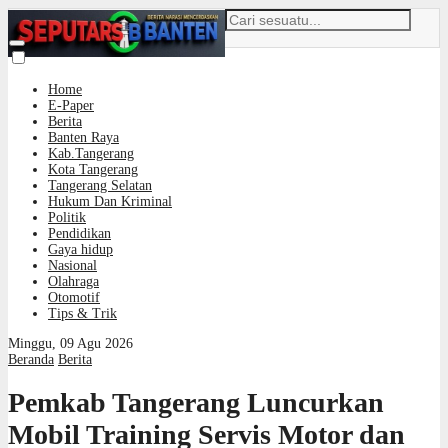
Home
E-Paper
Berita
Banten Raya
Kab.Tangerang
Kota Tangerang
Tangerang Selatan
Hukum Dan Kriminal
Politik
Pendidikan
Gaya hidup
Nasional
Olahraga
Otomotif
Tips & Trik
Minggu, 09 Agu 2026
Beranda
Berita
Pemkab Tangerang Luncurkan
Mobil Training Servis Motor dan