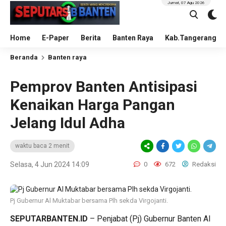
Jumat, 07 Agu 2026
Home
E-Paper
Berita
Banten Raya
Kab.Tangerang
Beranda
Banten raya
Pemprov Banten Antisipasi
Kenaikan Harga Pangan
Jelang Idul Adha
waktu baca 2 menit
Selasa, 4 Jun 2024 14:09
0
672
Redaksi
Pj Gubernur Al Muktabar bersama Plh sekda Virgojanti.
SEPUTARBANTEN.ID
– Penjabat (Pj) Gubernur Banten Al