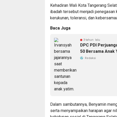
Kehadiran Wali Kota Tangerang Sel
ibadah tersebut menjadi penegasan
kerukunan, toleransi, dan kebersam
Baca Juga
3 tahun lalu
DPC PDI Perjuang
50 Bersama Anak 
Redaksi
Dalam sambutannya, Benyamin mengu
serta menyampaikan harapan agar nil
kehidupan sosial di Tangerang Selata