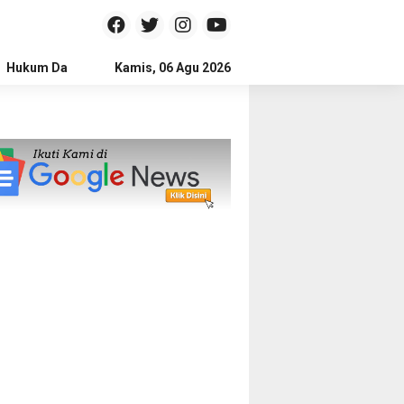
Hukum Dan Kriminal
Kamis, 06 Agu 2026
Politik
Pendidikan
Gaya hidup
Na