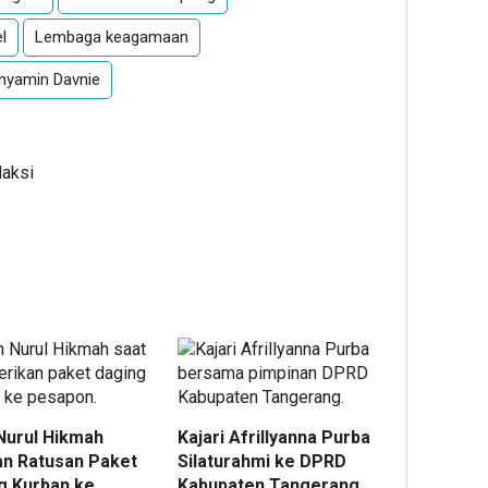
l
Lembaga keagamaan
nyamin Davnie
daksi
 Nurul Hikmah
Kajari Afrillyanna Purba
an Ratusan Paket
Silaturahmi ke DPRD
g Kurban ke
Kabupaten Tangerang