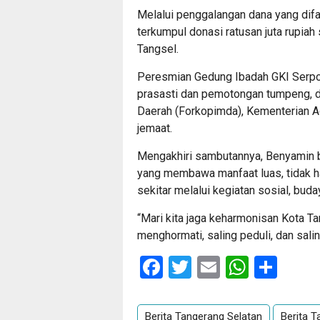
Melalui penggalangan dana yang difa
terkumpul donasi ratusan juta rupi
Tangsel.
Peresmian Gedung Ibadah GKI Serpo
prasasti dan pemotongan tumpeng, 
Daerah (Forkopimda), Kementerian A
jemaat.
Mengakhiri sambutannya, Benyamin 
yang membawa manfaat luas, tidak ha
sekitar melalui kegiatan sosial, buda
“Mari kita jaga keharmonisan Kota T
menghormati, saling peduli, dan salin
Facebook
Twitter
Email
Whats
Sha
Berita Tangerang Selatan
Berita T