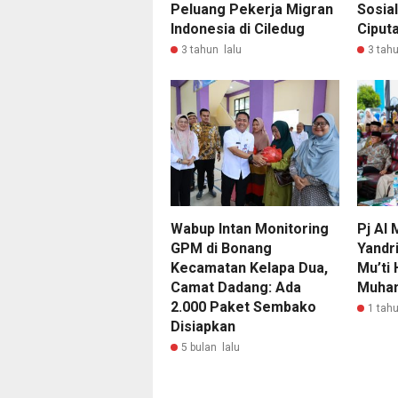
Peluang Pekerja Migran
Sosial
Indonesia di Ciledug
Ciput
3 tahun lalu
3 tahu
Wabup Intan Monitoring
Pj Al 
GPM di Bonang
Yandr
Kecamatan Kelapa Dua,
Mu’ti 
Camat Dadang: Ada
Muham
2.000 Paket Sembako
1 tahu
Disiapkan
5 bulan lalu