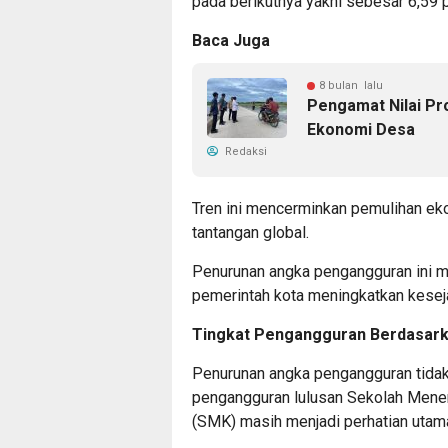
pada berikutnya yakni sebesar 6,59 
Baca Juga
8 bulan lalu
Pengamat Nilai P
Ekonomi Desa
Redaksi
Tren ini mencerminkan pemulihan ek
tantangan global.
Penurunan angka pengangguran ini me
pemerintah kota meningkatkan kesej
Tingkat Pengangguran Berdasark
Penurunan angka pengangguran tidak
pengangguran lulusan Sekolah Mene
(SMK) masih menjadi perhatian utam