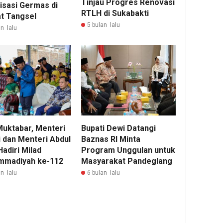
Tinjau Progres Renovasi
isasi Germas di
RTLH di Sukabakti
at Tangsel
5 bulan lalu
n lalu
Muktabar, Menteri
Bupati Dewi Datangi
i dan Menteri Abdul
Baznas RI Minta
Hadiri Milad
Program Unggulan untuk
madiyah ke-112
Masyarakat Pandeglang
n lalu
6 bulan lalu