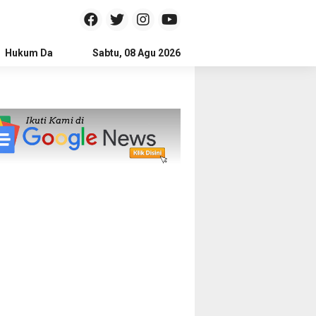
Hukum Dan Kriminal
Sabtu, 08 Agu 2026
Politik
Pendidikan
Gaya hidup
Na