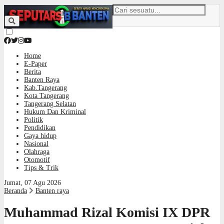
Home
E-Paper
Berita
Banten Raya
Kab.Tangerang
Kota Tangerang
Tangerang Selatan
Hukum Dan Kriminal
Politik
Pendidikan
Gaya hidup
Nasional
Olahraga
Otomotif
Tips & Trik
Jumat, 07 Agu 2026
Beranda
Banten raya
Muhammad Rizal Komisi IX DPR