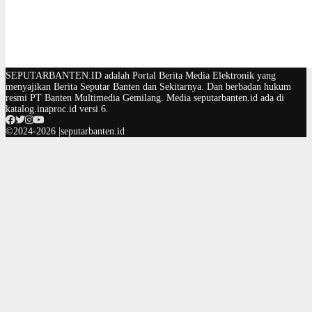
SEPUTARBANTEN.ID adalah Portal Berita Media Elektronik yang
menyajikan Berita Seputar Banten dan Sekitarnya. Dan berbadan hukum
resmi PT Banten Multimedia Gemilang. Media seputarbanten.id ada di
katalog.inaproc.id versi 6.
©2024-2026 |seputarbanten.id