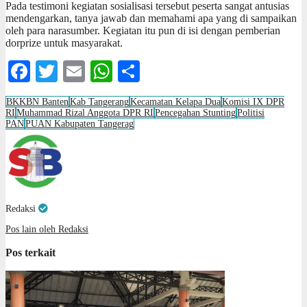
Pada testimoni kegiatan sosialisasi tersebut peserta sangat antusias
mendengarkan, tanya jawab dan memahami apa yang di sampaikan
oleh para narasumber. Kegiatan itu pun di isi dengan pemberian
dorprize untuk masyarakat.
Facebook
Twitter
Email
WhatsApp
Share
BKKBN Banten
Kab Tangerang
Kecamatan Kelapa Dua
Komisi IX DPR
RI
Muhammad Rizal Anggota DPR RI
Pencegahan Stunting
Politisi
PAN
PUAN Kabupaten Tangerag
Redaksi
Pos lain oleh Redaksi
Pos terkait