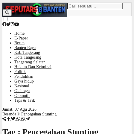
Home
E-Paper
Berita
Banten Raya
Kab.Tangerang
Kota Tangerang
Tangerang Selatan
Hukum Dan Kriminal
Politik
Pendidikan
Gaya hidup
Nasional
Olahraga
Otomotif
Tips & Trik
Jumat, 07 Agu 2026
Beranda
Pencegahan Stunting
Tag : Pencegahan Stunting