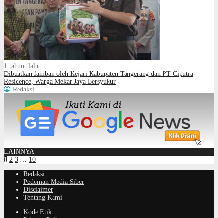
1 tahun lalu
Dibuatkan Jamban oleh Kejari Kabupaten Tangerang dan PT Ciputra
Residence, Warga Mekar Jaya Bersyukur
Redaksi
LAINNYA
1
2
3
…
10
Redaksi
Pedoman Media Siber
Disclaimer
Tentang Kami
Kode Etik