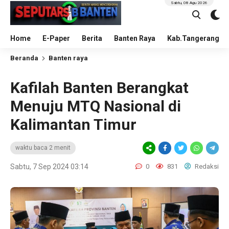
Sabtu, 08 Agu 2026
Home
E-Paper
Berita
Banten Raya
Kab.Tangerang
Beranda
Banten raya
Kafilah Banten Berangkat
Menuju MTQ Nasional di
Kalimantan Timur
waktu baca 2 menit
Sabtu, 7 Sep 2024 03:14
0
831
Redaksi