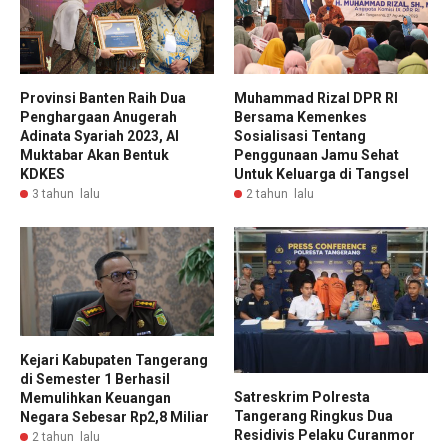
Provinsi Banten Raih Dua
Muhammad Rizal DPR RI
Penghargaan Anugerah
Bersama Kemenkes
Adinata Syariah 2023, Al
Sosialisasi Tentang
Muktabar Akan Bentuk
Penggunaan Jamu Sehat
KDKES
Untuk Keluarga di Tangsel
3 tahun lalu
2 tahun lalu
Kejari Kabupaten Tangerang
di Semester 1 Berhasil
Satreskrim Polresta
Memulihkan Keuangan
Tangerang Ringkus Dua
Negara Sebesar Rp2,8 Miliar
Residivis Pelaku Curanmor
2 tahun lalu