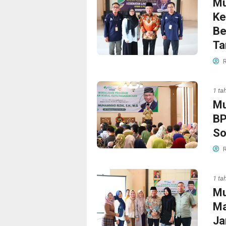
Mu
Ke
Be
Ta
R
1 ta
Mu
BP
So
R
1 ta
Mu
Ma
Ja