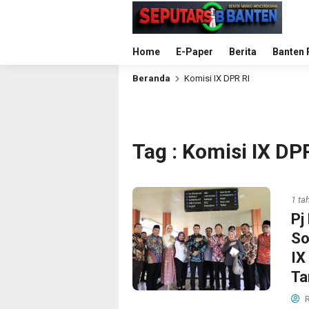
Home
E-Paper
Berita
Banten 
Beranda
Komisi IX DPR RI
Tag : Komisi IX DP
1 ta
Pj
So
IX
Ta
R