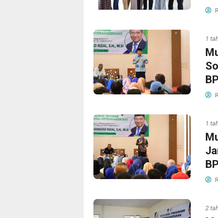
R
1 ta
Mu
So
BP
R
1 ta
Mu
Ja
BP
R
2 ta