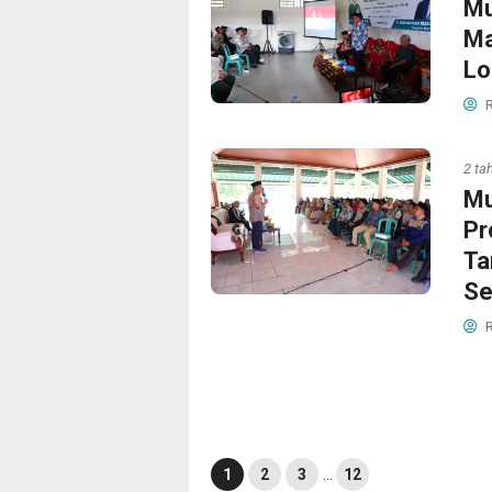
Mu
Ma
Lo
R
2 ta
Mu
Pr
Ta
Se
R
1
2
3
…
12