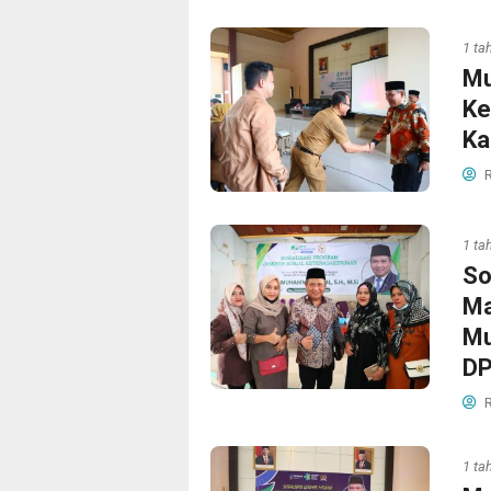
1 ta
Mu
Ke
Ka
R
1 ta
So
Ma
Mu
DP
R
1 ta