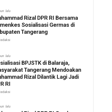
hun lalu
hammad Rizal DPR RI Bersama
menkes Sosialisasi Germas di
bupaten Tangerang
edaksi
hun lalu
sialisasi BPJSTK di Balaraja,
syarakat Tangerang Mendoakan
hammad Rizal Dilantik Lagi Jadi
R RI
edaksi
hun lalu