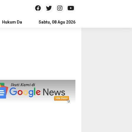
Hukum Dan Kriminal
Sabtu, 08 Agu 2026
Politik
Pendidikan
Gaya hidup
Na