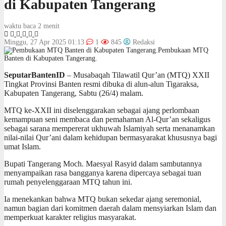
di Kabupaten Tangerang
waktu baca 2 menit
Minggu, 27 Apr 2025 01:13
1
845
Redaksi
Pembukaan MTQ
Banten di Kabupaten Tangerang.
SeputarBantenID
– Musabaqah Tilawatil Qur’an (MTQ) XXII
Tingkat Provinsi Banten resmi dibuka di alun-alun Tigaraksa,
Kabupaten Tangerang, Sabtu (26/4) malam.
MTQ ke-XXII ini diselenggarakan sebagai ajang perlombaan
kemampuan seni membaca dan pemahaman Al-Qur’an sekaligus
sebagai sarana mempererat ukhuwah Islamiyah serta menanamkan
nilai-nilai Qur’ani dalam kehidupan bermasyarakat khususnya bagi
umat Islam.
Bupati Tangerang Moch. Maesyal Rasyid dalam sambutannya
menyampaikan rasa bangganya karena dipercaya sebagai tuan
rumah penyelenggaraan MTQ tahun ini.
Ia menekankan bahwa MTQ bukan sekedar ajang seremonial,
namun bagian dari komitmen daerah dalam mensyiarkan Islam dan
memperkuat karakter religius masyarakat.