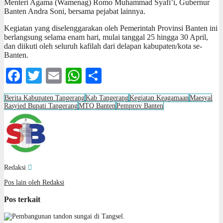
Menteri Agama (Wamenag) Romo Muhammad Syafi’i, Gubernur
Banten Andra Soni, bersama pejabat lainnya.
Kegiatan yang diselenggarakan oleh Pemerintah Provinsi Banten ini
berlangsung selama enam hari, mulai tanggal 25 hingga 30 April,
dan diikuti oleh seluruh kafilah dari delapan kabupaten/kota se-
Banten.
Facebook
Twitter
Email
WhatsApp
Share
Berita Kabupaten Tangerang
Kab Tangerang
Kegiatan Keagamaan
Maesyal
Rasyied Bupati Tangerang
MTQ Banten
Pemprov Banten
Redaksi
Pos lain oleh Redaksi
Pos terkait