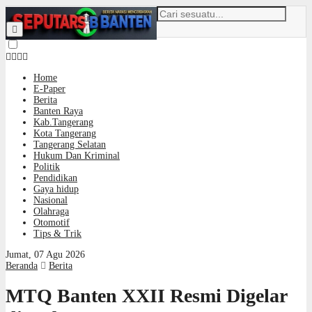
Home
E-Paper
Berita
Banten Raya
Kab.Tangerang
Kota Tangerang
Tangerang Selatan
Hukum Dan Kriminal
Politik
Pendidikan
Gaya hidup
Nasional
Olahraga
Otomotif
Tips & Trik
Jumat, 07 Agu 2026
Beranda
Berita
MTQ Banten XXII Resmi Digelar