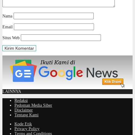
Nama
Email
Situs Web
LAINNYA
Redaksi
Pedoman Media Siber
Disclaimer
Tentang Kami
Kode Etik
Privacy Policy
Terms and Conditions