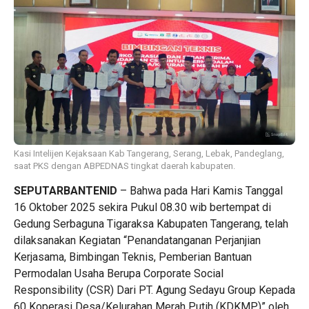
Kasi Intelijen Kejaksaan Kab Tangerang, Serang, Lebak, Pandeglang,
saat PKS dengan ABPEDNAS tingkat daerah kabupaten.
SEPUTARBANTENID
– Bahwa pada Hari Kamis Tanggal
16 Oktober 2025 sekira Pukul 08.30 wib bertempat di
Gedung Serbaguna Tigaraksa Kabupaten Tangerang, telah
dilaksanakan Kegiatan “Penandatanganan Perjanjian
Kerjasama, Bimbingan Teknis, Pemberian Bantuan
Permodalan Usaha Berupa Corporate Social
Responsibility (CSR) Dari PT. Agung Sedayu Group Kepada
60 Koperasi Desa/Kelurahan Merah Putih (KDKMP)” oleh