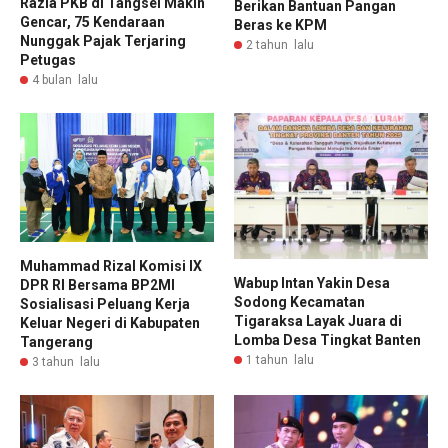
Razia PKB di Tangsel Makin
Berikan Bantuan Pangan
Gencar, 75 Kendaraan
Beras ke KPM
Nunggak Pajak Terjaring
2 tahun lalu
Petugas
4 bulan lalu
Muhammad Rizal Komisi IX
Wabup Intan Yakin Desa
DPR RI Bersama BP2MI
Sodong Kecamatan
Sosialisasi Peluang Kerja
Tigaraksa Layak Juara di
Keluar Negeri di Kabupaten
Lomba Desa Tingkat Banten
Tangerang
1 tahun lalu
3 tahun lalu