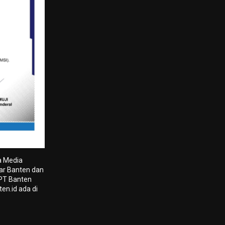
a Media
tar Banten dan
 PT Banten
en.id ada di