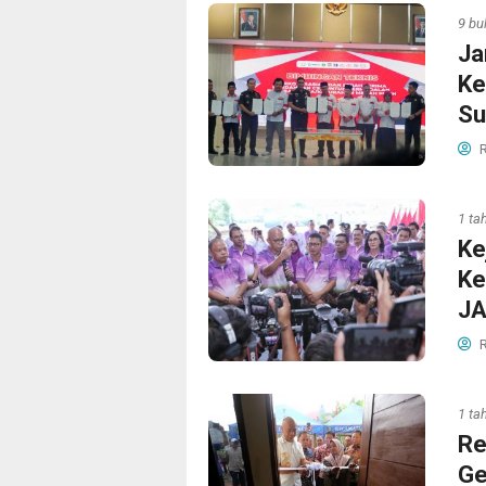
9 bu
Ja
Ke
Su
R
1 ta
Ke
Ke
JA
R
1 ta
Re
Ge