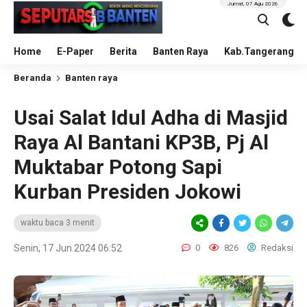
Jumat, 07 Agu 2026
Home
E-Paper
Berita
Banten Raya
Kab.Tangerang
Beranda
Banten raya
Usai Salat Idul Adha di Masjid
Raya Al Bantani KP3B, Pj Al
Muktabar Potong Sapi
Kurban Presiden Jokowi
waktu baca 3 menit
Senin, 17 Jun 2024 06:52
0
826
Redaksi