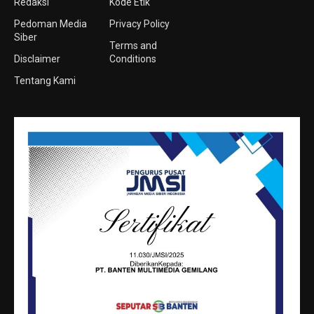
Redaksi
Kode Etik
Pedoman Media
Privacy Policy
Siber
Terms and
Disclaimer
Conditions
Tentang Kami