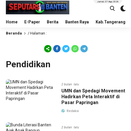
Jumat, 07 Agu 2026
Home
E-Paper
Berita
Banten Raya
Kab.Tangerang
Beranda
/ Halaman :
Pendidikan
2 bulan lalu
UMN dan Spedagi Movement
Hadirkan Peta Interaktif di
Pasar Papringan
Redaksi
2 bulan lalu