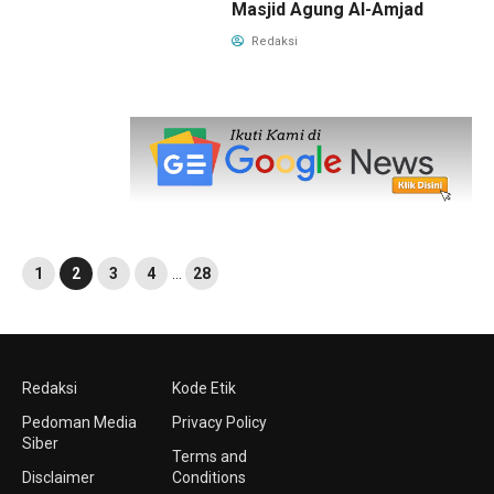
Masjid Agung Al-Amjad
Redaksi
1
2
3
4
…
28
Redaksi
Kode Etik
Pedoman Media
Privacy Policy
Siber
Terms and
Disclaimer
Conditions