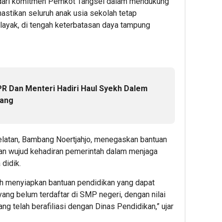
n dari komitmen Pemkot Tangsel dalam mendukung
astikan seluruh anak usia sekolah tetap
ayak, di tengah keterbatasan daya tampung
PR Dan Menteri Hadiri Haul Syekh Dalem
lang
elatan, Bambang Noertjahjo, menegaskan bantuan
an wujud kehadiran pemerintah dalam menjaga
didik.
ah menyiapkan bantuan pendidikan yang dapat
ang belum terdaftar di SMP negeri, dengan nilai
ng telah berafiliasi dengan Dinas Pendidikan,” ujar