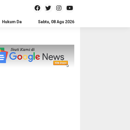
Hukum Dan Kriminal
Sabtu, 08 Agu 2026
Politik
Pendidikan
Gaya hidup
Na