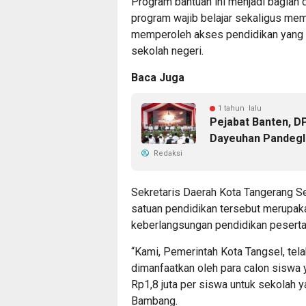
Program bantuan ini menjadi bagia
program wajib belajar sekaligus mem
memperoleh akses pendidikan yang l
sekolah negeri.
Baca Juga
1 tahun lalu
Pejabat Banten, D
Dayeuhan Pandeg
Redaksi
Sekretaris Daerah Kota Tangerang S
satuan pendidikan tersebut merupak
keberlangsungan pendidikan peserta 
“Kami, Pemerintah Kota Tangsel, tel
dimanfaatkan oleh para calon siswa y
Rp1,8 juta per siswa untuk sekolah ya
Bambang.