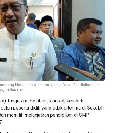
 Bambang Noertjahjo bersama Kepala Dinas Pendidikan dan
n, Deden Deni.
t) Tangerang Selatan (Tangsel) kembali
calon peserta didik yang tidak diterima di Sekolah
n memilih melanjutkan pendidikan di SMP
7.