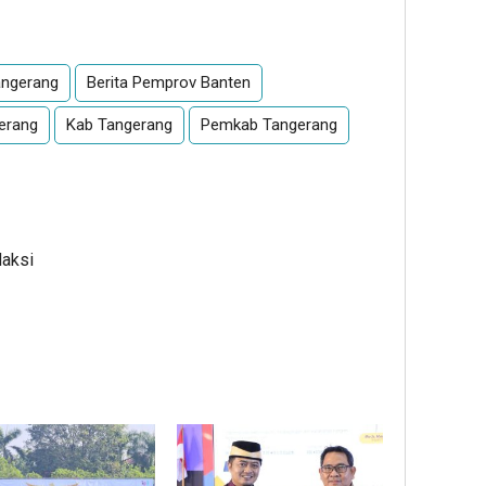
App
re
angerang
Berita Pemprov Banten
gerang
Kab Tangerang
Pemkab Tangerang
daksi