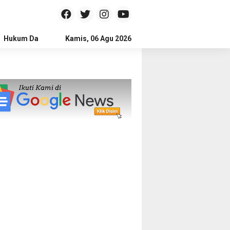
Hukum Dan Kriminal
Kamis, 06 Agu 2026
Politik
Pendidikan
Gaya hidup
Na