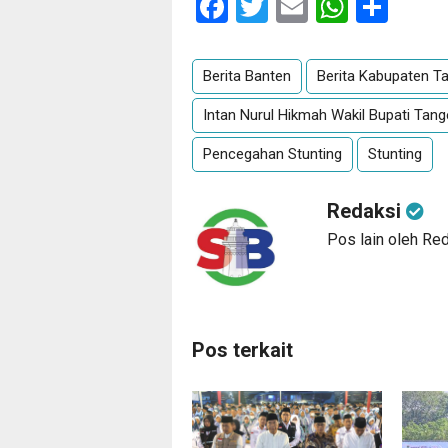
Facebook
Twitter
Email
Whats
Sha
Berita Banten
Berita Kabupaten T
Intan Nurul Hikmah Wakil Bupati Tan
Pencegahan Stunting
Stunting
Redaksi
Pos lain oleh Re
Pos terkait