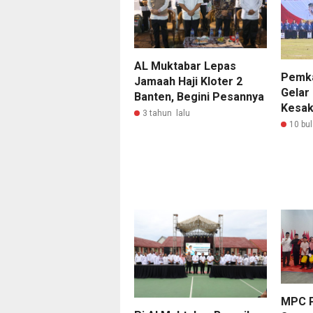
AL Muktabar Lepas
Pemk
Jamaah Haji Kloter 2
Gelar
Banten, Begini Pesannya
Kesak
3 tahun lalu
10 bul
MPC P