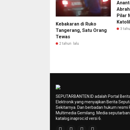
Anant
Abrah
Pilar
Katol
Kebakaran di Ruko
3 tahu
Tangerang, Satu Orang
Tewas
2 tahun lalu
SEPUTARBANTEN.ID adalah Portal Berit
Elektronik yang menyajikan Berita Sepu
Sekitarnya. Dan berbadan hukum resmi
Multimedia Gemilang. Media seputarbant
katalog.inaproc.id versi 6.