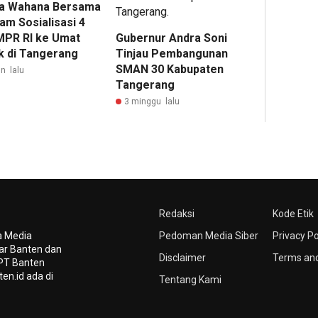
a Wahana Bersama
am Sosialisasi 4
 MPR RI ke Umat
Gubernur Andra Soni
ik di Tangerang
Tinjau Pembangunan
SMAN 30 Kabupaten
n lalu
Tangerang
3 minggu lalu
Redaksi
Kode Etik
a Media
Pedoman Media Siber
Privacy Po
tar Banten dan
Disclaimer
Terms and
 PT Banten
en.id ada di
Tentang Kami