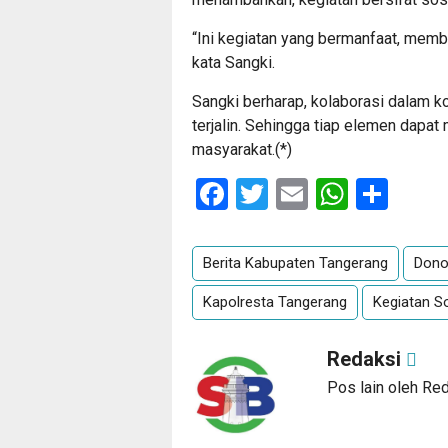
“Ini kegiatan yang bermanfaat, me
kata Sangki.
Sangki berharap, kolaborasi dalam k
terjalin. Sehingga tiap elemen dap
masyarakat.(*)
Facebook
Twitter
Email
Whats
Sha
Berita Kabupaten Tangerang
Dono
Kapolresta Tangerang
Kegiatan So
Redaksi
Pos lain oleh Re