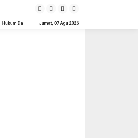
Hukum Dan Kriminal
Jumat, 07 Agu 2026
Politik
Pendidikan
Gaya hidup
Na