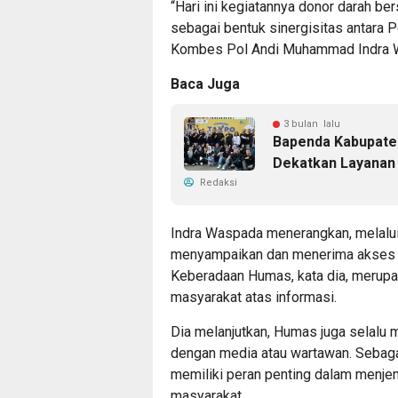
“Hari ini kegiatannya donor darah 
sebagai bentuk sinergisitas antara P
Kombes Pol Andi Muhammad Indra W
Baca Juga
3 bulan lalu
Bapenda Kabupate
Dekatkan Layanan
Redaksi
Indra Waspada menerangkan, melalui
menyampaikan dan menerima akses i
Keberadaan Humas, kata dia, merup
masyarakat atas informasi.
Dia melanjutkan, Humas juga selalu 
dengan media atau wartawan. Sebagai
memiliki peran penting dalam menje
masyarakat.