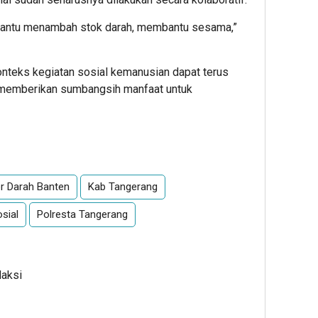
mbantu menambah stok darah, membantu sesama,”
onteks kegiatan sosial kemanusian dapat terus
at memberikan sumbangsih manfaat untuk
App
re
r Darah Banten
Kab Tangerang
sial
Polresta Tangerang
daksi