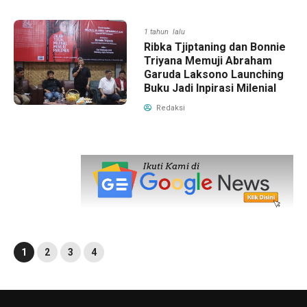
1 tahun lalu
Ribka Tjiptaning dan Bonnie
Triyana Memuji Abraham
Garuda Laksono Launching
Buku Jadi Inpirasi Milenial
Redaksi
1
2
3
4