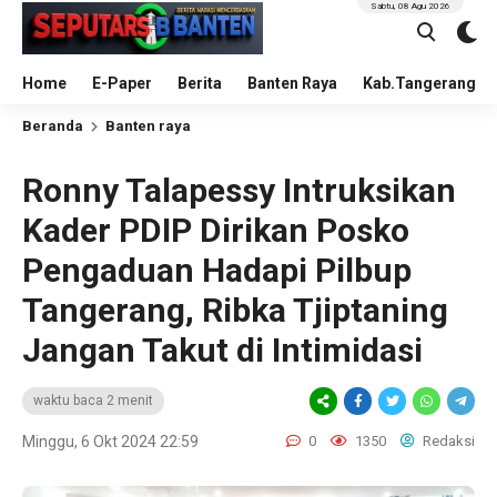
Sabtu, 08 Agu 2026
Home
E-Paper
Berita
Banten Raya
Kab.Tangerang
Beranda
Banten raya
Ronny Talapessy Intruksikan
Kader PDIP Dirikan Posko
Pengaduan Hadapi Pilbup
Tangerang, Ribka Tjiptaning
Jangan Takut di Intimidasi
waktu baca 2 menit
Minggu, 6 Okt 2024 22:59
0
1350
Redaksi