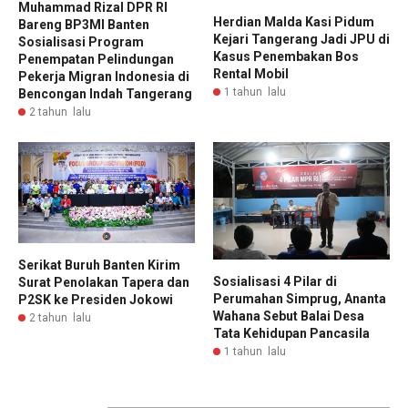
Muhammad Rizal DPR RI
Herdian Malda Kasi Pidum
Bareng BP3MI Banten
Kejari Tangerang Jadi JPU di
Sosialisasi Program
Kasus Penembakan Bos
Penempatan Pelindungan
Rental Mobil
Pekerja Migran Indonesia di
1 tahun lalu
Bencongan Indah Tangerang
2 tahun lalu
Serikat Buruh Banten Kirim
Sosialisasi 4 Pilar di
Surat Penolakan Tapera dan
Perumahan Simprug, Ananta
P2SK ke Presiden Jokowi
Wahana Sebut Balai Desa
2 tahun lalu
Tata Kehidupan Pancasila
1 tahun lalu