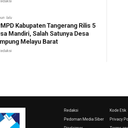
edaksi
hun lalu
MPD Kabupaten Tangerang Rilis 5
sa Mandiri, Salah Satunya Desa
mpung Melayu Barat
edaksi
Redaksi
Kode Etik
Pedoman Media Siber
Privacy Po