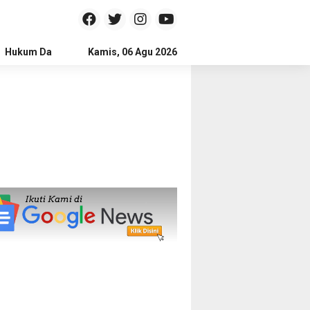
Hukum Dan Kriminal
Kamis, 06 Agu 2026
Politik
Pendidikan
Gaya hidup
Na