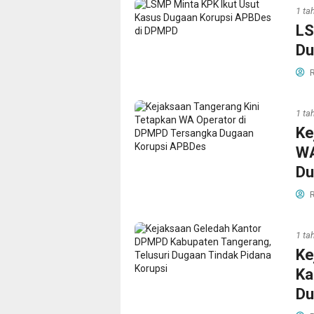
1 ta
LS
Du
R
1 ta
Ke
WA
Du
R
1 ta
Ke
Ka
Du