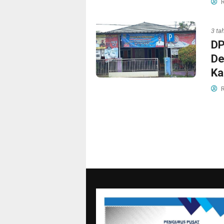
R
3 ta
DP
De
Ka
R