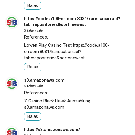
Balas
https://code.a100-cn.com:8081/karissabarracl?
tab=repositories&sort=newest
3 tahun lalu
References:
Löwen Play Casino Test
https://code.a100-
cn.com:8081/karissabarracl?
tab=repositories&sort=newest
Balas
s3.amazonaws.com
3 tahun lalu
References:
Z Casino Black Hawk Auszahlung
s3.amazonaws.com
Balas
https://s3.amazonaws.com/