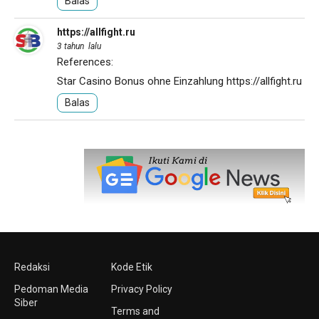
Balas
https://allfight.ru
3 tahun lalu
References:
Star Casino Bonus ohne Einzahlung
https://allfight.ru
Balas
Redaksi
Kode Etik
Pedoman Media
Privacy Policy
Siber
Terms and