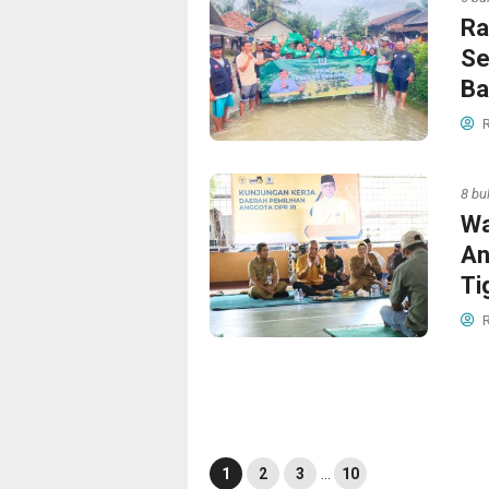
Ra
Se
Ba
R
8 bu
Wa
An
Ti
R
1
2
3
…
10