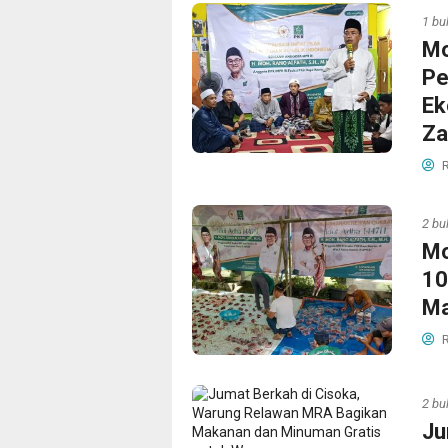
1 bu
Mo
Pe
Ek
Z
R
2 bu
Mo
10
Ma
R
2 bu
Ju