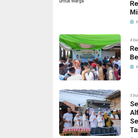
Re
Mi
R
4 bu
Re
Be
R
5 bu
Se
Al
Se
Ta