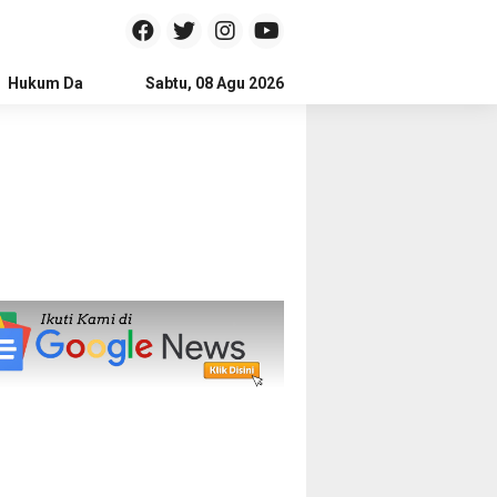
Hukum Dan Kriminal
Sabtu, 08 Agu 2026
Politik
Pendidikan
Gaya hidup
Na