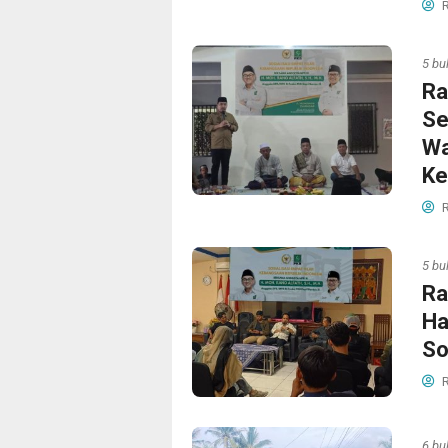
R
5 bu
Ra
Se
Wa
Ke
R
5 bu
Ra
Ha
So
R
6 bu