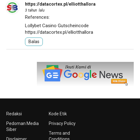
https://datacortex.pl/elliotthallora
3 tahun lalu
References:
Lollybet Casino Gutscheincode
https://datacortex.pl/elliotthallora
Balas
Redaksi
Kode Etik
Pedoman Media
Privacy Policy
Siber
Terms and
Disclaimer
Conditions