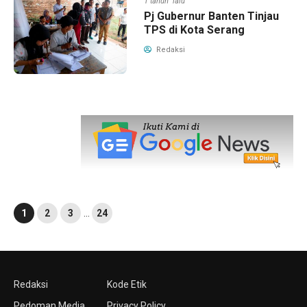
1 tahun lalu
Pj Gubernur Banten Tinjau
TPS di Kota Serang
Redaksi
1
2
3
…
24
Redaksi
Kode Etik
Pedoman Media
Privacy Policy