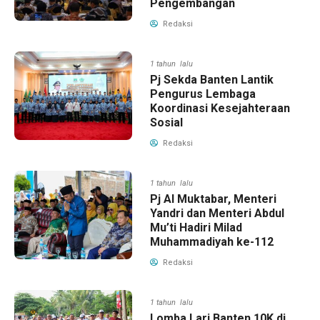
Pengembangan
Redaksi
1 tahun lalu
Pj Sekda Banten Lantik
Pengurus Lembaga
Koordinasi Kesejahteraan
Sosial
Redaksi
1 tahun lalu
Pj Al Muktabar, Menteri
Yandri dan Menteri Abdul
Mu’ti Hadiri Milad
Muhammadiyah ke-112
Redaksi
1 tahun lalu
Lomba Lari Banten 10K di