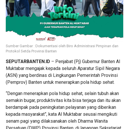
Sumber Gambar : Dokumentasi oleh Biro Administrasi Pimpinan dan
Protokol Setda Provinsi Banten
SEPUTARBANTEN.ID
– Penjabat (Pj) Gubernur Banten Al
Muktabar mengajak kepada seluruh Aparatur Sipil Negara
(ASN) yang berdinas di Lingkungan Pemerintah Provinsi
(Pemprov) Banten untuk menerapkan pola hidup sehat.
“Dengan menerapkan pola hidup sehat, selain tubuh akan
semakin bugar, produktivitas kita bisa terjaga dan itu akan
berdampak pada peningkatan pelayanan yang diberikan
kepada masyarakat”, kata Al Muktabar seusai mengikuti
senam pagi yang dilaksanakan oleh Dharma Wanita
Persatuan (DWP) Provinsi Banten, di lapangan Sekretariat