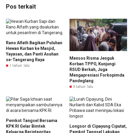
Pos terkait
Rano Alfath Bagikan Puluhan
Hewan Kurban ke Masjid,
Yayasan, dan Panti Asuhan
Mensos Risma Jenguk
se-Tangerang Raya
Korban TPPO, Kunjungi
1 tahun lalu
RSUD Berkah, Juga
Mengapresiasi Forkopimda
Pandeglang
3 tahun lalu
Pemkot Tangsel Bersama
KPK RI Gelar Bimtek
Longsor di Cipayung Ciputat,
Keluarga Berintegritas
Pemkot Tangsel Lakukan