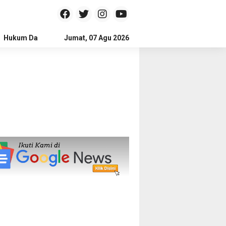
Hukum Dan Kriminal
Jumat, 07 Agu 2026
Politik
Pendidikan
Gaya hidup
Na