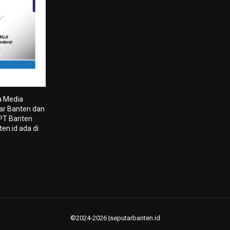
a Media
tar Banten dan
 PT Banten
en.id ada di
©2024-2026 |seputarbanten.id