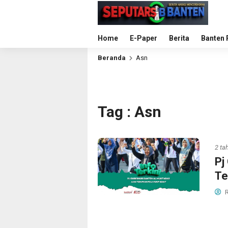
Home
E-Paper
Berita
Banten 
Beranda
Asn
Tag : Asn
2 ta
Pj
Te
R