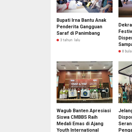
Bupati Irna Bantu Anak
Dekra
Penderita Gangguan
Festiv
Saraf di Panimbang
Dispe
3 tahun lalu
Sampa
8 bula
Wagub Banten Apresiasi
Jelan
Siswa CMBBS Raih
Dispo
Medali Emas di Ajang
Seran
Youth International
Penga