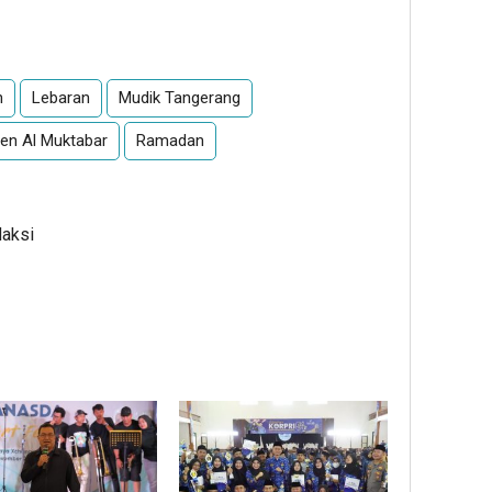
App
re
n
Lebaran
Mudik Tangerang
ten Al Muktabar
Ramadan
daksi