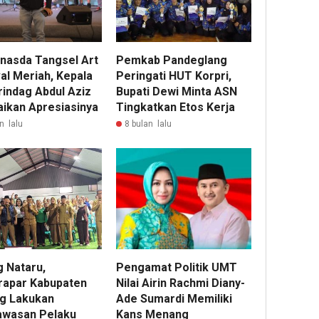
nasda Tangsel Art
Pemkab Pandeglang
al Meriah, Kepala
Peringati HUT Korpri,
rindag Abdul Aziz
Bupati Dewi Minta ASN
ikan Apresiasinya
Tingkatkan Etos Kerja
n lalu
8 bulan lalu
g Nataru,
Pengamat Politik UMT
rapar Kabupaten
Nilai Airin Rachmi Diany-
g Lakukan
Ade Sumardi Memiliki
wasan Pelaku
Kans Menang