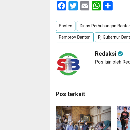
Facebook
Twitter
Email
Whats
Sha
Banten
Dinas Perhubungan Bante
Pemprov Banten
Pj Gubernur Ban
Redaksi
Pos lain oleh Re
Pos terkait