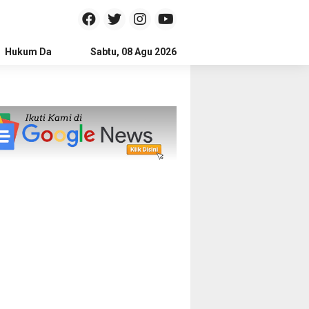
Hukum Dan Kriminal
Sabtu, 08 Agu 2026
Politik
Pendidikan
Gaya hidup
Na