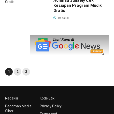
Achmad Suhaely Cek
Kesiapan Program Mudik
Gratis
Redaksi
1
2
3
Redaksi
Kode Etik
Pedoman Media
Privacy Policy
Siber
Terms and