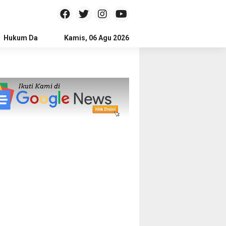
Hukum Dan Kriminal
Kamis, 06 Agu 2026
Politik
Pendidikan
Gaya hidup
Na