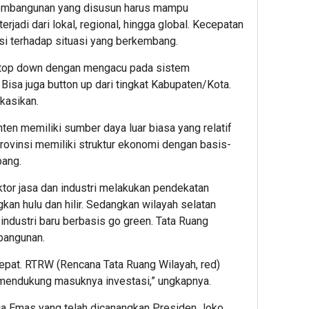
pembangunan yang disusun harus mampu
jadi dari lokal, regional, hingga global. Kecepatan
si terhadap situasi yang berkembang.
a top down dengan mengacu pada sistem
isa juga button up dari tingkat Kabupaten/Kota.
kasikan.
ten memiliki sumber daya luar biasa yang relatif
Provinsi memiliki struktur ekonomi dengan basis-
ang.
ktor jasa dan industri melakukan pendekatan
kan hulu dan hilir. Sedangkan wilayah selatan
industri baru berbasis go green. Tata Ruang
bangunan.
epat. RTRW (Rencana Tata Ruang Wilayah, red)
mendukung masuknya investasi,” ungkapnya.
ia Emas yang telah dicanangkan Presiden Joko