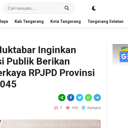
Raya
Kab.Tangerang
Kota Tangerang
Tangerang Selatan
Muktabar Inginkan
i Publik Berikan
kaya RPJPD Provinsi
2045
7
959
Redaksi