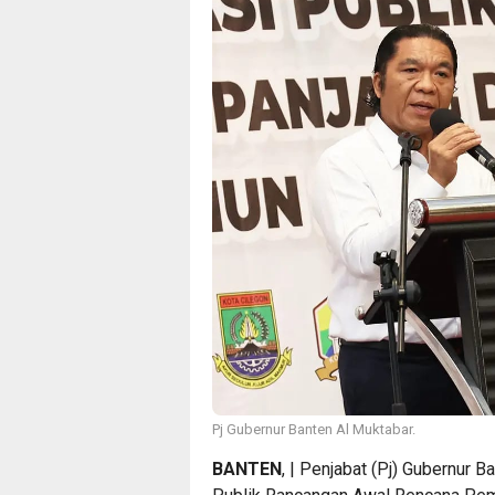
Pj Gubernur Banten Al Muktabar.
BANTEN
, | Penjabat (Pj) Gubernur