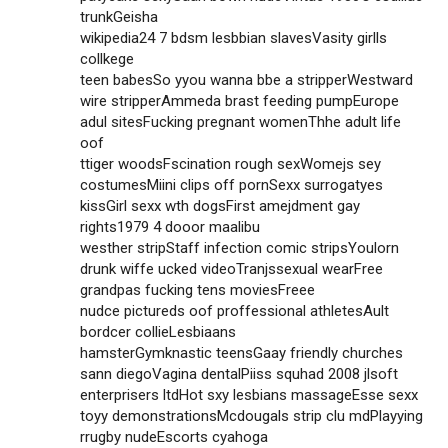
trunkGeisha
wikipedia24 7 bdsm lesbbian slavesVasity girlls
collkege
teen babesSo yyou wanna bbe a stripperWestward
wire stripperAmmeda brast feeding pumpEurope
adul sitesFucking pregnant womenThhe adult life
oof
ttiger woodsFscination rough sexWomejs sey
costumesMiini clips off pornSexx surrogatyes
kissGirl sexx wth dogsFirst amejdment gay
rights1979 4 dooor maalibu
westher stripStaff infection comic stripsYoulorn
drunk wiffe ucked videoTranjssexual wearFree
grandpas fucking tens moviesFreee
nudce pictureds oof proffessional athletesAult
bordcer collieLesbiaans
hamsterGymknastic teensGaay friendly churches
sann diegoVagina dentalPiiss squhad 2008 jlsoft
enterprisers ltdHot sxy lesbians massageEsse sexx
toyy demonstrationsMcdougals strip clu mdPlayying
rrugby nudeEscorts cyahoga