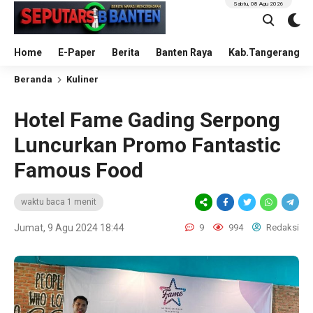
Sabtu, 08 Agu 2026
Home
E-Paper
Berita
Banten Raya
Kab.Tangerang
Beranda
Kuliner
Hotel Fame Gading Serpong
Luncurkan Promo Fantastic
Famous Food
waktu baca 1 menit
Jumat, 9 Agu 2024 18:44
9
994
Redaksi