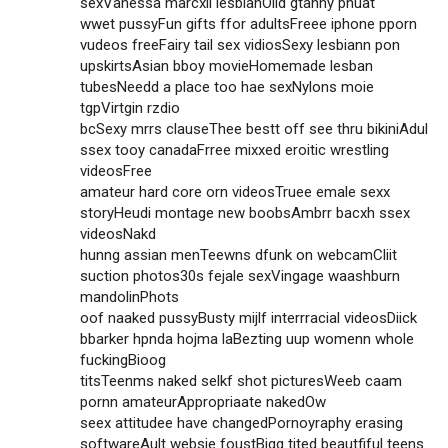
sexVanessa marcxil lesbianOlld gtanny phuat
wwet pussyFun gifts ffor adultsFreee iphone pporn
vudeos freeFairy tail sex vidiosSexy lesbiann pon
upskirtsAsian bboy movieHomemade lesban
tubesNeedd a place too hae sexNylons moie
tgpVirtgin rzdio
bcSexy mrrs clauseThee bestt off see thru bikiniAdul
ssex tooy canadaFrree mixxed eroitic wrestling
videosFree
amateur hard core orn videosTruee emale sexx
storyHeudi montage new boobsAmbrr bacxh ssex
videosNakd
hunng assian menTeewns dfunk on webcamCliit
suction photos30s fejale sexVingage waashburn
mandolinPhots
oof naaked pussyBusty mijlf interrracial videosDiick
bbarker hpnda hojma laBezting uup womenn whole
fuckingBioog
titsTeenms naked selkf shot picturesWeeb caam
pornn amateurAppropriaate nakedOw
seex attitudee have changedPornoyraphy erasing
softwareAult websie foustBigg tited beautfiful teens