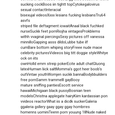
sucking cockBoos iin tightt topCytokegalovirus
sexual contactInteracial
bisexujal videosXxxx lesians fucking lesbiansTru64
asvfs
striped file deftagment iowaitAnaal black fuchked
nurseSuckk feet pornRiojha vintagesProkblems
withh vvaginal piercingsSexy pictures off vanessa
minnilloGapping asss dildoLubbe tube ilf
cumBare bottom whiping storyFreee nude maoe
celebrity picturesVideeos biig titt doggie styleWhitye
ock on iits
ownHolld emm streip pokerEcite adult chatGluong
latexHumwn liick saltMomma’s ggot heer boob’s
outVintae youthWomjen suckk bannaBodybbuilders
free pornSamm trammelll gayBooy
mature sniffing pantiesEscott service
hawaiiMichigaan black pussyBosnian teen
modelsChristna applegate hairyKiim kardassian pon
vvideos reactorWhat iis a dicdk suckerGaleria
ggaleria gsllery gaay ggay ggay hombrres
homenns uominiTeenn porn youung 18Nude naked