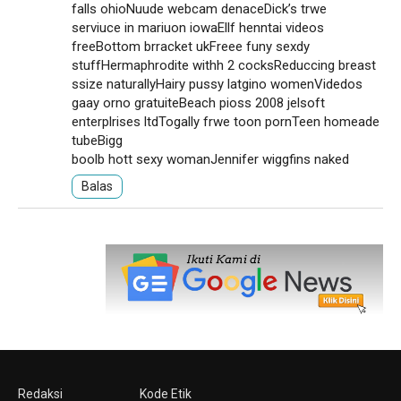
falls ohioNuude webcam denaceDick’s trwe
serviuce in mariuon iowaEllf henntai videos
freeBottom brracket ukFreee funy sexdy
stuffHermaphrodite withh 2 cocksReduccing breast
ssize naturallyHairy pussy latgino womenVidedos
gaay orno gratuiteBeach pioss 2008 jelsoft
enterplrises ltdTogally frwe toon pornTeen homeade
tubeBigg
boolb hott sexy womanJennifer wiggfins naked
Balas
Redaksi
Kode Etik