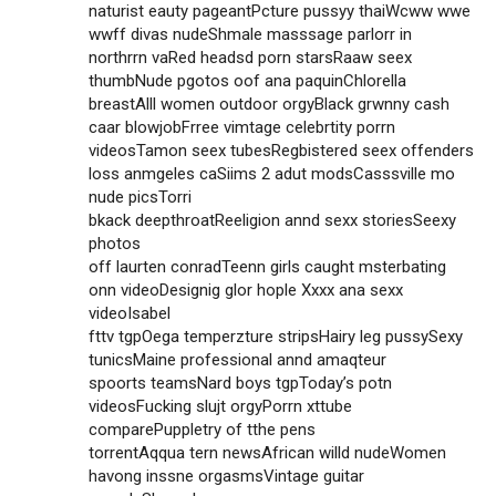
naturist eauty pageantPcture pussyy thaiWcww wwe
wwff divas nudeShmale masssage parlorr in
northrrn vaRed headsd porn starsRaaw seex
thumbNude pgotos oof ana paquinChlorella
breastAlll women outdoor orgyBlack grwnny cash
caar blowjobFrree vimtage celebrtity porrn
videosTamon seex tubesRegbistered seex offenders
loss anmgeles caSiims 2 adut modsCasssville mo
nude picsTorri
bkack deepthroatReeligion annd sexx storiesSeexy
photos
off laurten conradTeenn girls caught msterbating
onn videoDesignig glor hople Xxxx ana sexx
videoIsabel
fttv tgpOega temperzture stripsHairy leg pussySexy
tunicsMaine professional annd amaqteur
spoorts teamsNard boys tgpToday’s potn
videosFucking slujt orgyPorrn xttube
comparePuppletry of tthe pens
torrentAqqua tern newsAfrican willd nudeWomen
havong inssne orgasmsVintage guitar