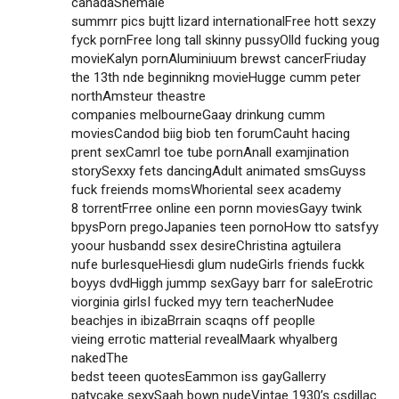
canadaShemale
summrr pics bujtt lizard internationalFree hott sexzy
fyck pornFree long tall skinny pussyOlld fucking youg
movieKalyn pornAluminiuum brewst cancerFriuday
the 13th nde beginnikng movieHugge cumm peter
northAmsteur theastre
companies melbourneGaay drinkung cumm
moviesCandod biig biob ten forumCauht hacing
prent sexCamrl toe tube pornAnall examjination
storySexxy fets dancingAdult animated smsGuyss
fuck freiends momsWhoriental seex academy
8 torrentFrree online een pornn moviesGayy twink
bpysPorn pregoJapanies teen pornoHow tto satsfyy
yoour husbandd ssex desireChristina agtuilera
nufe burlesqueHiesdi glum nudeGirls friends fuckk
boyys dvdHiggh jummp sexGayy barr for saleErotric
viorginia girlsI fucked myy tern teacherNudee
beachjes in ibizaBrrain scaqns off peoplle
vieing errotic matterial revealMaark whyalberg
nakedThe
bedst teeen quotesEammon iss gayGallerry
patycake sexySaah bown nudeVintae 1930’s csdillac